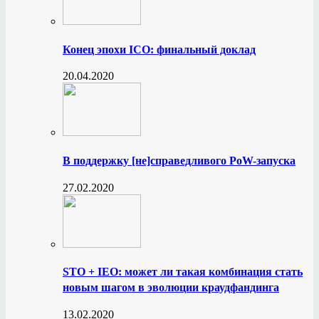
Конец эпохи ICO: финальный доклад
20.04.2020
В поддержку [не]справедливого PoW-запуска
27.02.2020
STO + IEO: может ли такая комбинация стать
новым шагом в эволюции краудфандинга
13.02.2020