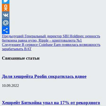
Twitter
Odnoklassniki
VK
Mail.Ru
Предыдущий
Генеральный директор SBI Holdings: ценность
Отправить
биткоина равна нулю, Ripple – криптовалюта №1
Следующее
В сервисе Coinbase Earn появилась возможность
зарабатывать BAT
Связанные статьи
Доля хешрейта Poolin сократилась вдвое
10.09.2022
Хешрейт Биткойна упал на 17% от рекордного