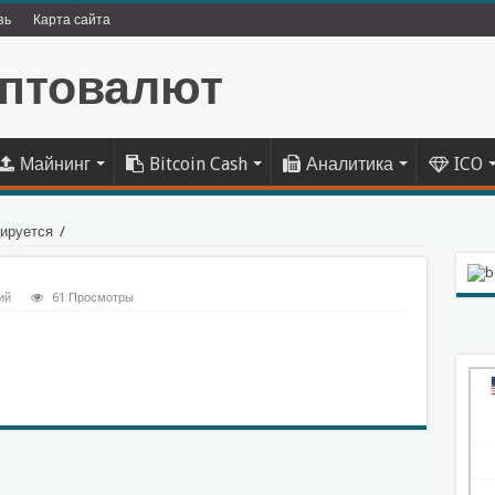
зь
Карта сайта
Майнинг
Bitcoin Cash
Аналитика
ICO
ируется
/
ий
61 Просмотры
sniki
l.Ru
тправить