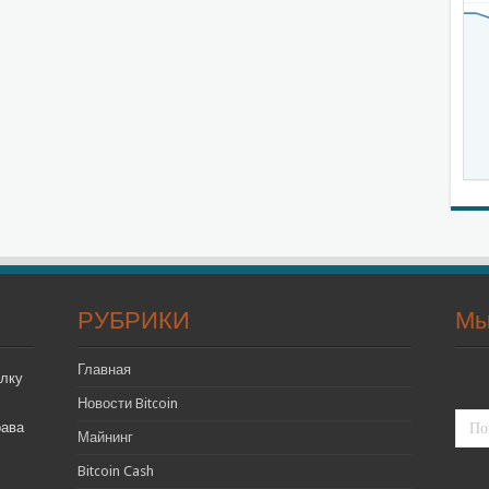
РУБРИКИ
Мы
Главная
лку
Новости Bitcoin
рава
Майнинг
Bitcoin Cash