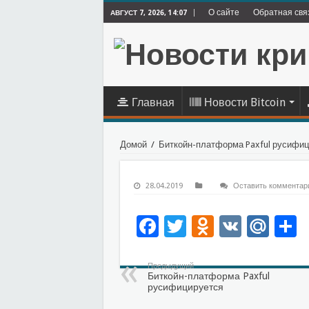
О сайте
Обратная свя
АВГУСТ 7, 2026, 14:07
Главная
Новости Bitcoin
Домой
/
Биткойн-платформа Paxful русифиц
28.04.2019
Оставить комментар
Facebook
Twitter
Odnoklas
VK
Mai
О
Предыдущий
Биткойн-платформа Paxful
русифицируется