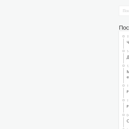
Пос
1
Ч
1
Д
1
М
е
1
P
1
P
0
С