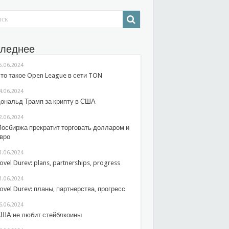
леднее
5.06.2024
то такое Open League в сети TON
4.06.2024
ональд Трамп за крипту в США
2.06.2024
осбиржа прекратит торговать долларом и
вро
1.06.2024
ovel Durev: plans, partnerships, progress
1.06.2024
ovel Durev: планы, партнерства, прогресс
6.06.2024
ША не любит стейблкоины