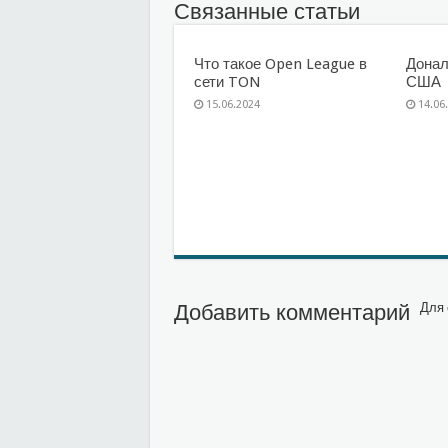
Связанные статьи
Что такое Open League в
Донал
сети TON
США
15.06.2024
14.06
Добавить комментарий
Для 