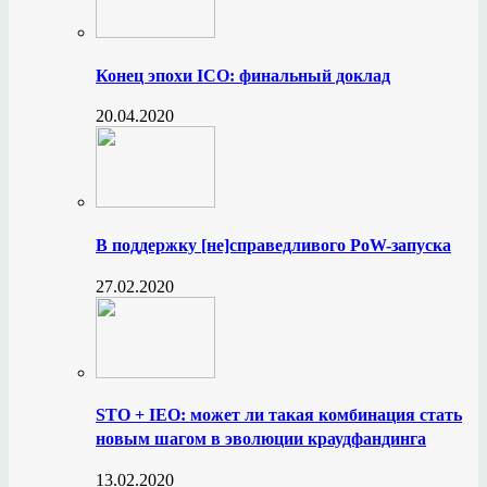
Конец эпохи ICO: финальный доклад
20.04.2020
В поддержку [не]справедливого PoW-запуска
27.02.2020
STO + IEO: может ли такая комбинация стать
новым шагом в эволюции краудфандинга
13.02.2020