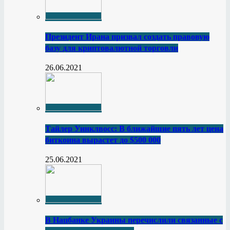
Президент Ирана призвал создать правовую
базу для криптовалютной торговли
26.06.2021
Тайлер Уинклвосс: В ближайшие пять лет цена
биткоина вырастет до $500 000
25.06.2021
В Нацбанке Украины перечислили связанные с