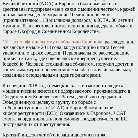
Великобритании (NCA) и Европола были выявлены и
арестованы подозреваемые в связи с мошенничеством, кражей
и отмыванием денег, укравшие 10 миллионов евро
(приблизительно 11,3 миллиона долларов) в IOTA. 36-летний
мужчина был арестован после исполнения ордера на обыск в
городе Оксфорд в Соединенном Королевстве.
Согласно официальному сообщению Европола
, расследование
началось в начале 2018 года, когда полицию штата Гессен
уведомили о краже средств. Первоначальное расследование
привело к сайту, где совершалось киберпреступление:
Iotaseed.io. Человек, стоящий за веб-сайтом, получил доступ к
кошелькам жертв и перевел монеты iota на другие кошельки,
созданные с поддельными идентификаторами.
К середине 2018 года немецкие власти смогли отследить
мошеннические действия подозреваемого, проживающего в
Соединенном Королевстве. Затем дело было передано в
Объединенную целевую группу по борьбе с
киберпреступностью (J-CAT) в Европейском центре
киберпреступности (EC3). Оказавшись в Европоле, J-CAT
смогла координировать полномочия государств-членов ЕС,
пострадавших от преступления.
Краткий видеоотчет об операции доступен ниже: