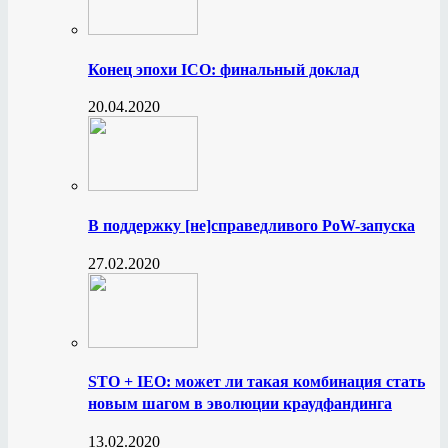
Конец эпохи ICO: финальный доклад
20.04.2020
В поддержку [не]справедливого PoW-запуска
27.02.2020
STO + IEO: может ли такая комбинация стать
новым шагом в эволюции краудфандинга
13.02.2020