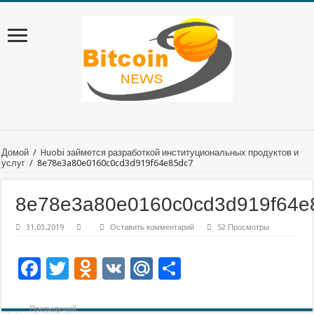
Домой
/
Huobi займется разработкой институциональных продуктов и
услуг
/
8e78e3a80e0160c0cd3d919f64e85dc7
8e78e3a80e0160c0cd3d919f64e
31.03.2019
Оставить комментарий
52 Просмотры
Facebook
Twitter
Odnoklassniki
VK
Mail.Ru
Отправить
Предыдущий