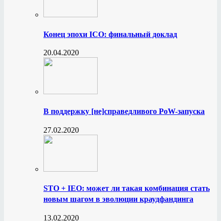
Конец эпохи ICO: финальный доклад
20.04.2020
В поддержку [не]справедливого PoW-запуска
27.02.2020
STO + IEO: может ли такая комбинация стать
новым шагом в эволюции краудфандинга
13.02.2020