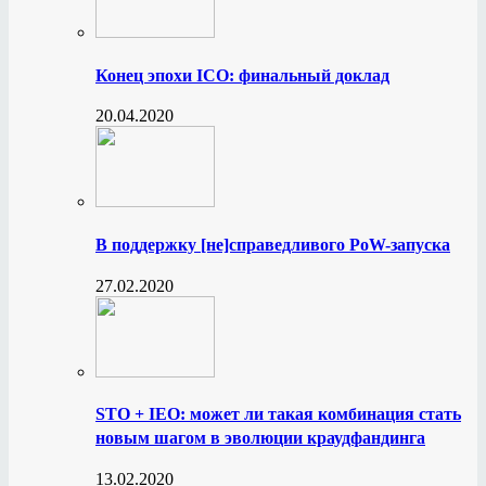
Конец эпохи ICO: финальный доклад
20.04.2020
В поддержку [не]справедливого PoW-запуска
27.02.2020
STO + IEO: может ли такая комбинация стать
новым шагом в эволюции краудфандинга
13.02.2020