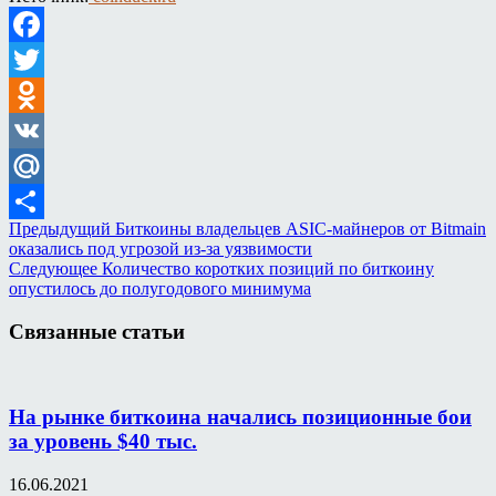
Facebook
Twitter
Odnoklassniki
VK
Mail.Ru
Предыдущий
Биткоины владельцев ASIC-майнеров от Bitmain
Отправить
оказались под угрозой из-за уязвимости
Следующее
Количество коротких позиций по биткоину
опустилось до полугодового минимума
Связанные статьи
На рынке биткоина начались позиционные бои
за уровень $40 тыс.
16.06.2021