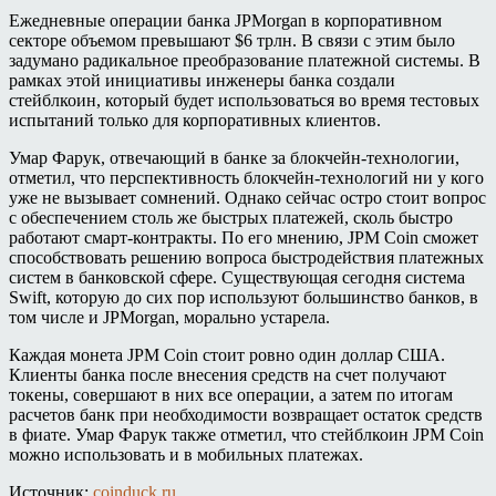
Ежедневные операции банка JPMorgan в корпоративном
секторе объемом превышают $6 трлн. В связи с этим было
задумано радикальное преобразование платежной системы. В
рамках этой инициативы инженеры банка создали
стейблкоин, который будет использоваться во время тестовых
испытаний только для корпоративных клиентов.
Умар Фарук, отвечающий в банке за блокчейн-технологии,
отметил, что перспективность блокчейн-технологий ни у кого
уже не вызывает сомнений. Однако сейчас остро стоит вопрос
с обеспечением столь же быстрых платежей, сколь быстро
работают смарт-контракты. По его мнению, JPM Coin сможет
способствовать решению вопроса быстродействия платежных
систем в банковской сфере. Существующая сегодня система
Swift, которую до сих пор используют большинство банков, в
том числе и JPMorgan, морально устарела.
Каждая монета JPM Coin стоит ровно один доллар США.
Клиенты банка после внесения средств на счет получают
токены, совершают в них все операции, а затем по итогам
расчетов банк при необходимости возвращает остаток средств
в фиате. Умар Фарук также отметил, что стейблкоин JPM Coin
можно использовать и в мобильных платежах.
Источник:
coinduck.ru