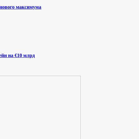
 нового максимума
йн на €10 млрд