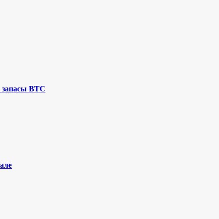
 запасы BTC
але