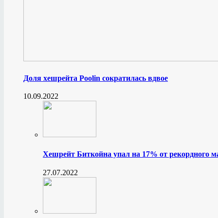
Доля хешрейта Poolin сократилась вдвое
10.09.2022
Хешрейт Биткойна упал на 17% от рекордного 
27.07.2022