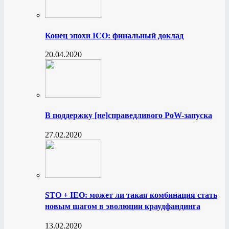
Конец эпохи ICO: финальный доклад
20.04.2020
В поддержку [не]справедливого PoW-запуска
27.02.2020
STO + IEO: может ли такая комбинация стать
новым шагом в эволюции краудфандинга
13.02.2020