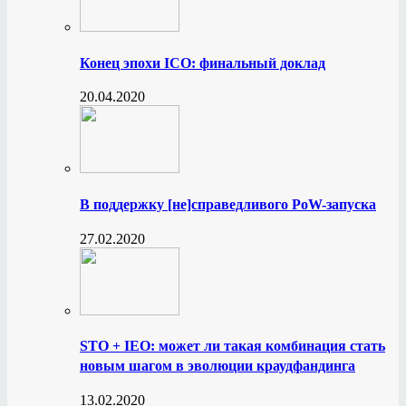
Конец эпохи ICO: финальный доклад
20.04.2020
В поддержку [не]справедливого PoW-запуска
27.02.2020
STO + IEO: может ли такая комбинация стать
новым шагом в эволюции краудфандинга
13.02.2020