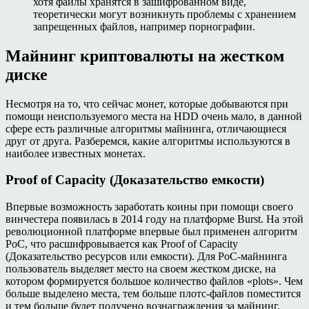
хотя файлы хранятся в зашифрованном виде,
теоретически могут возникнуть проблемы с хранением
запрещенных файлов, например порнографии.
Майнинг криптовалюты на жестком
диске
Несмотря на то, что сейчас монет, которые добываются при
помощи неиспользуемого места на HDD очень мало, в данной
сфере есть различные алгоритмы майнинга, отличающиеся
друг от друга. Разберемся, какие алгоритмы используются в
наиболее известных монетах.
Proof of Capacity (Доказательство емкости)
Впервые возможность заработать коины при помощи своего
винчестера появилась в 2014 году на платформе Burst. На этой
революционной платформе впервые был применен алгоритм
PoC, что расшифровывается как Proof of Capacity
(Доказательство ресурсов или емкости). Для PoC-майнинга
пользователь выделяет место на своем жестком диске, на
котором формируется большое количество файлов «plots». Чем
больше выделено места, тем больше плотс-файлов поместится
и тем больше будет получено вознаграждения за майнинг,