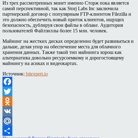
Из трех рассмотренных монет именно Сторж пока является
самой перспективной, так как Storj Labs Inc заключила
партнерский договор с популярным FTP-клиентом Filezilla и
это должно обеспечить новый приток клиентов, ищущих
безопасность, дублируя свои файлы в облаке. Аудитория
пользователей Файлзиллы более 15 млн. человек.
Майнинг на жестких дисках определенно будет развиваться и
дальше, делая упор на обеспечение места для облачного
хранения данных. Также такой тип майнинга хорош как
альтернатива довольно ресурсоемкому и дорогостоящему
майнингу на асиках и видеокартах.
Источник:
bitexpert.io
Facebook
Twitter
Odnoklassniki
VK
Mail.Ru