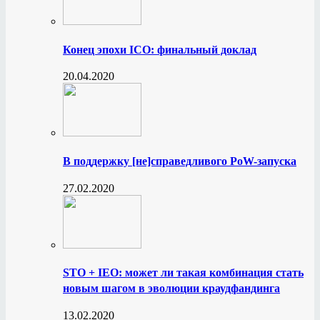
Конец эпохи ICO: финальный доклад
20.04.2020
В поддержку [не]справедливого PoW-запуска
27.02.2020
STO + IEO: может ли такая комбинация стать
новым шагом в эволюции краудфандинга
13.02.2020