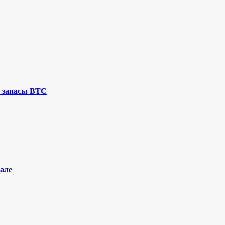
 запасы BTC
але