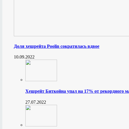
Доля хешрейта Poolin сократилась вдвое
10.09.2022
Хешрейт Биткойна упал на 17% от рекордного 
27.07.2022