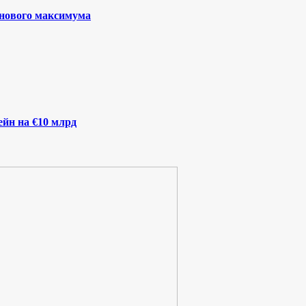
 нового максимума
йн на €10 млрд