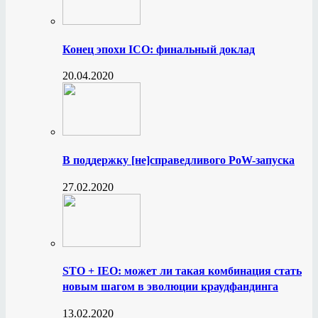
Конец эпохи ICO: финальный доклад
20.04.2020
В поддержку [не]справедливого PoW-запуска
27.02.2020
STO + IEO: может ли такая комбинация стать
новым шагом в эволюции краудфандинга
13.02.2020