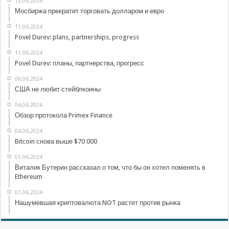
12.06.2024
Мосбиржа прекратит торговать долларом и евро
11.06.2024
Povel Durev: plans, partnerships, progress
11.06.2024
Povel Durev: планы, партнерства, прогресс
06.06.2024
США не любит стейблкоины
06.06.2024
Обзор протокола Primex Finance
04.06.2024
Bitcoin снова выше $70 000
01.06.2024
Виталик Бутерин рассказал о том, что бы он хотел поменять в
Ethereum
01.06.2024
Нашумевшая криптовалюта NOT растет против рынка