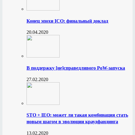
Конец эпохи ICO: финальный доклад
20.04.2020
В поддержку [не]справедливого PoW-запуска
27.02.2020
STO + IEO: может ли такая комбинация стать
новым шагом в эволюции краудфандинга
13.02.2020