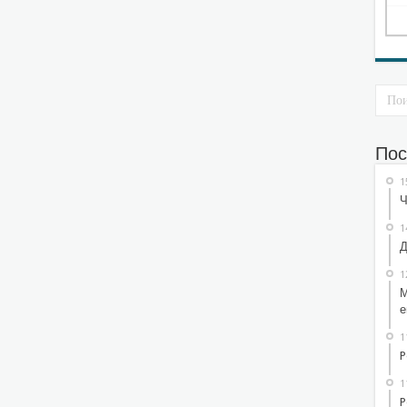
Пос
1
Ч
1
Д
1
М
е
1
P
1
P