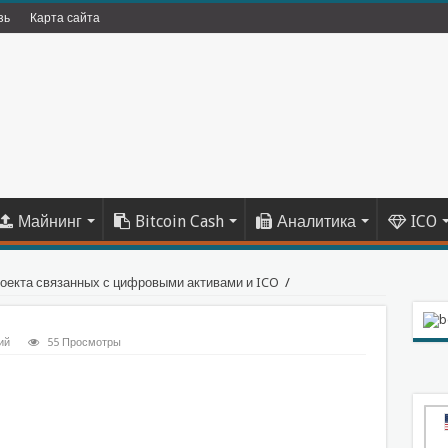
зь
Карта сайта
Майнинг
Bitcoin Cash
Аналитика
ICO
роекта связанных с цифровыми активами и ICO
/
ий
55 Просмотры
sniki
l.Ru
тправить