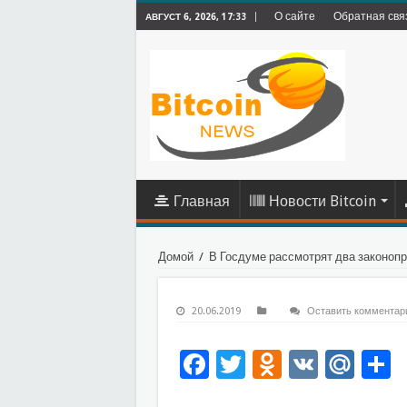
О сайте
Обратная свя
АВГУСТ 6, 2026, 17:33
Главная
Новости Bitcoin
Домой
/
В Госдуме рассмотрят два законоп
20.06.2019
Оставить комментар
Facebook
Twitter
Odnoklas
VK
Mai
О