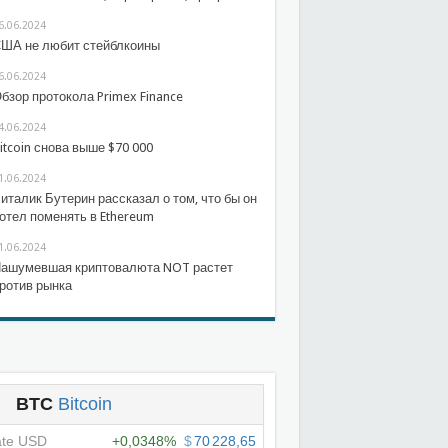
6.06.2024
ША не любит стейблкоины
6.06.2024
бзор протокола Primex Finance
4.06.2024
itcoin снова выше $70 000
1.06.2024
италик Бутерин рассказал о том, что бы он
отел поменять в Ethereum
1.06.2024
ашумевшая криптовалюта NOT растет
ротив рынка