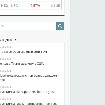
леднее
5.06.2024
то такое Open League в сети TON
4.06.2024
ональд Трамп за крипту в США
2.06.2024
осбиржа прекратит торговать долларом и
вро
1.06.2024
ovel Durev: plans, partnerships, progress
1.06.2024
ovel Durev: планы, партнерства, прогресс