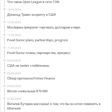
Что такое Open League в сети TON
14.06.2024
Дональд Трамп за крипту в США
12.06.2024
Мосбиржа прекратит торговать долларом и евро
11.06.2024
Povel Durev: plans, partnerships, progress
11.06.2024
Povel Durev: планы, партнерства, прогресс
06.06.2024
США не любит стейблкоины
06.06.2024
Обзор протокола Primex Finance
04.06.2024
Bitcoin снова выше $70 000
01.06.2024
Виталик Бутерин рассказал о том, что бы он хотел поменять в
Ethereum