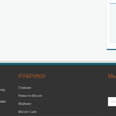
РУБРИКИ
Мы
Главная
лку
Новости Bitcoin
рава
Майнинг
Bitcoin Cash