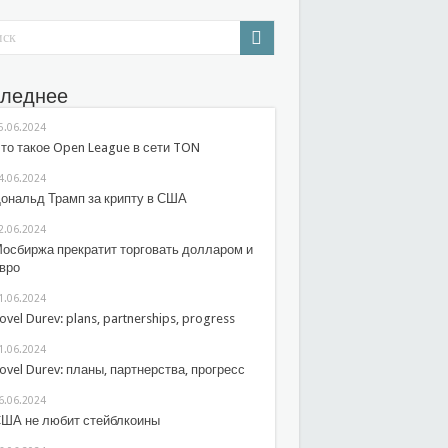
леднее
5.06.2024
то такое Open League в сети TON
4.06.2024
ональд Трамп за крипту в США
2.06.2024
осбиржа прекратит торговать долларом и
вро
1.06.2024
ovel Durev: plans, partnerships, progress
1.06.2024
ovel Durev: планы, партнерства, прогресс
6.06.2024
ША не любит стейблкоины