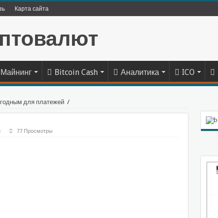
зь
Карта сайта
Майнинг
Bitcoin Cash
Аналитика
ICO
игодным для платежей
/
й
77 Просмотры