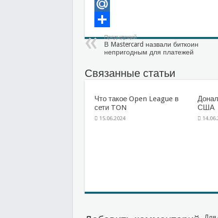
VK
Mail.Ru
Отправить
Предыдущий
В Mastercard назвали биткоин
непригодным для платежей
Связанные статьи
Что такое Open League в
Донал
сети TON
США
15.06.2024
14.06
Для 