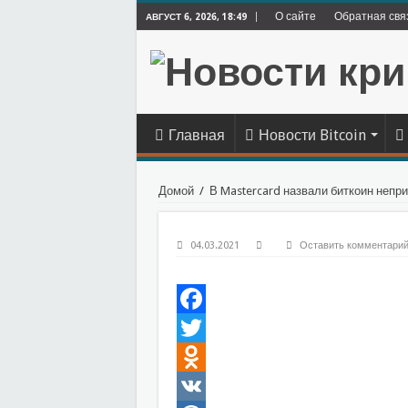
О сайте
Обратная свя
АВГУСТ 6, 2026, 18:49
Главная
Новости Bitcoin
Домой
/
В Mastercard назвали биткоин непр
04.03.2021
Оставить комментари
Facebook
Twitter
Odnoklassniki