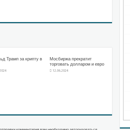
ьд Трамп за крипту в
Мосбиржа прекратит
торговать долларом и евро
.2024
12.06.2024
отправки комментария вам необходимо
авторизоваться
.