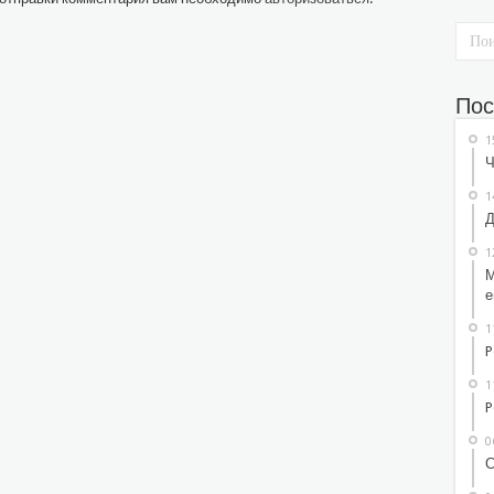
Пос
1
Ч
1
Д
1
М
е
1
P
1
P
0
С