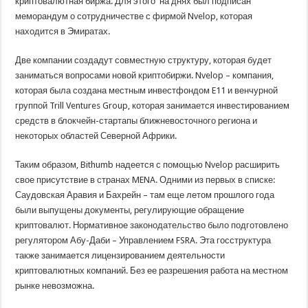
криптовалютная биржа. Для этого на днях был подписан
меморандум о сотрудничестве с фирмой Nvelop, которая
находится в Эмиратах.
Две компании создадут совместную структуру, которая будет
заниматься вопросами новой криптобиржи. Nvelop – компания,
которая была создана местным инвестфондом E11 и венчурной
группой Trill Ventures Group, которая занимается инвестированием
средств в блокчейн-стартапы ближневосточного региона и
некоторых областей Северной Африки.
Таким образом, Bithumb надеется с помощью Nvelop расширить
свое присутствие в странах MENA. Одними из первых в списке:
Саудовская Аравия и Бахрейн – там еще летом прошлого года
были выпущены документы, регулирующие обращение
криптовалют. Нормативное законодательство было подготовлено
регулятором Абу-Даби – Управлением FSRA. Эта госструктура
также занимается лицензированием деятельности
криптовалютных компаний. Без ее разрешения работа на местном
рынке невозможна.