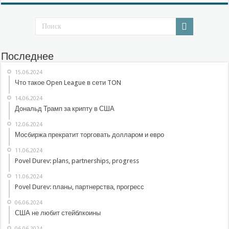
Последнее
15.06.2024
Что такое Open League в сети TON
14.06.2024
Дональд Трамп за крипту в США
12.06.2024
Мосбиржа прекратит торговать долларом и евро
11.06.2024
Povel Durev: plans, partnerships, progress
11.06.2024
Povel Durev: планы, партнерства, прогресс
06.06.2024
США не любит стейблкоины
06.06.2024