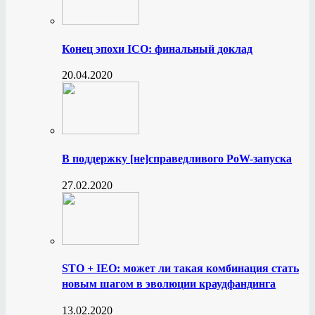
Конец эпохи ICO: финальный доклад
20.04.2020
В поддержку [не]справедливого PoW-запуска
27.02.2020
STO + IEO: может ли такая комбинация стать
новым шагом в эволюции краудфандинга
13.02.2020