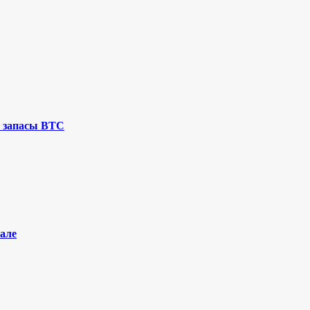
 запасы BTC
але