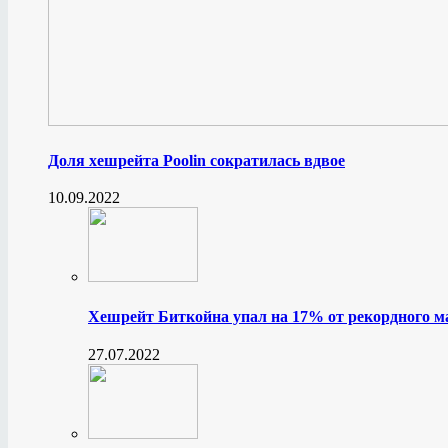
Доля хешрейта Poolin сократилась вдвое
10.09.2022
Хешрейт Биткойна упал на 17% от рекордного 
27.07.2022