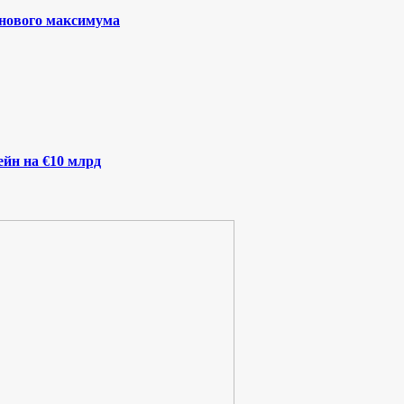
 нового максимума
йн на €10 млрд