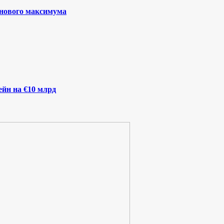
 нового максимума
йн на €10 млрд