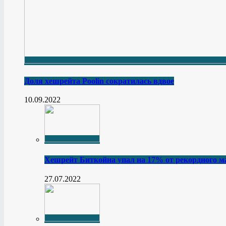
Доля хешрейта Poolin сократилась вдвое
10.09.2022
Хешрейт Биткойна упал на 17% от рекордного 
27.07.2022