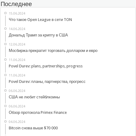
Последнее
15.06.2024
Что такое Open League в сети TON
14.06.2024
Дональд Трамп за крипту в США
12.06.2024
Мосбиржа прекратит торговать долларом и евро
11.06.2024
Povel Durev: plans, partnerships, progress
11.06.2024
Povel Durev: планы, партнерства, прогресс
06.06.2024
США не любит стейблкоины
06.06.2024
Обзор протокола Primex Finance
04.06.2024
Bitcoin снова выше $70 000