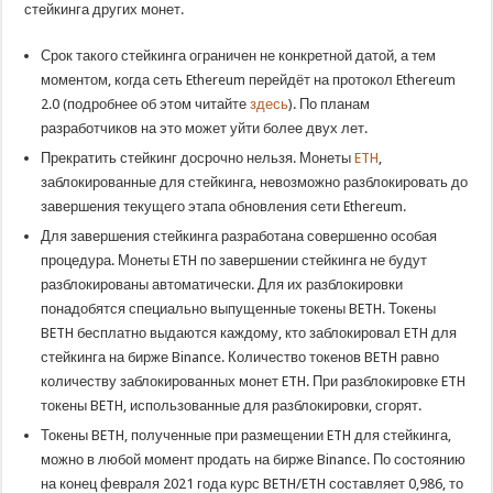
стейкинга других монет.
Срок такого стейкинга ограничен не конкретной датой, а тем
моментом, когда сеть Ethereum перейдёт на протокол Ethereum
2.0 (подробнее об этом читайте
здесь
). По планам
разработчиков на это может уйти более двух лет.
Прекратить стейкинг досрочно нельзя. Монеты
ETH
,
заблокированные для стейкинга, невозможно разблокировать до
завершения текущего этапа обновления сети Ethereum.
Для завершения стейкинга разработана совершенно особая
процедура. Монеты ETH по завершении стейкинга не будут
разблокированы автоматически. Для их разблокировки
понадобятся специально выпущенные токены BETH. Токены
BETH бесплатно выдаются каждому, кто заблокировал ETH для
стейкинга на бирже Binance. Количество токенов BETH равно
количеству заблокированных монет ETH. При разблокировке ETH
токены BETH, использованные для разблокировки, сгорят.
Токены BETH, полученные при размещении ETH для стейкинга,
можно в любой момент продать на бирже Binance. По состоянию
на конец февраля 2021 года курс BETH/ETH составляет 0,986, то