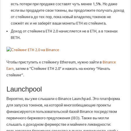
есть потери при продаже составят чуть менее 1,5%. Но даже
если вы продадите свои токены, вы продолжите получать доход
от стейкинга до тех пор, пока новый владелец токенов не
сожжёт их и не заберёт ваши монеты ETH из стейкинга.
Доход от стейкинга ETH 2.0 начисляется не в ETH, а в токенах
BETH.
Чтобы приступить к стейкингу Ethereum, нужно зайти в
Binance
Earn
, затем в “Стейкинг ETH 2.0” и нажать на кнопку “Начать
стейкинг”.
Launchpool
Вероятно, вы уже слышали о Binance Launchpad. Это платформа
для запуска токенов, на которой многообещающие проекты
финансируются пользовательской базой Binance посредством
первичного биржевого предложения (IEO). Также вы могли
слышать о доходном фермерстве и майнинге ликвидности:
пользователи блокируют средства в пулах ликвидности, чтобы