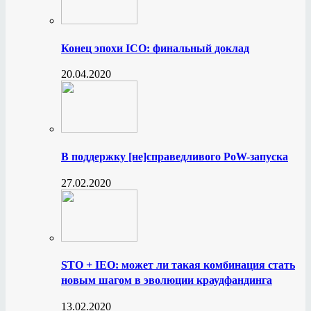
Конец эпохи ICO: финальный доклад
20.04.2020
В поддержку [не]справедливого PoW-запуска
27.02.2020
STO + IEO: может ли такая комбинация стать
новым шагом в эволюции краудфандинга
13.02.2020