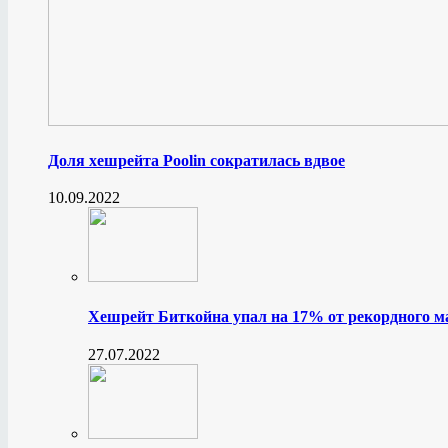
Доля хешрейта Poolin сократилась вдвое
10.09.2022
Хешрейт Биткойна упал на 17% от рекордного 
27.07.2022