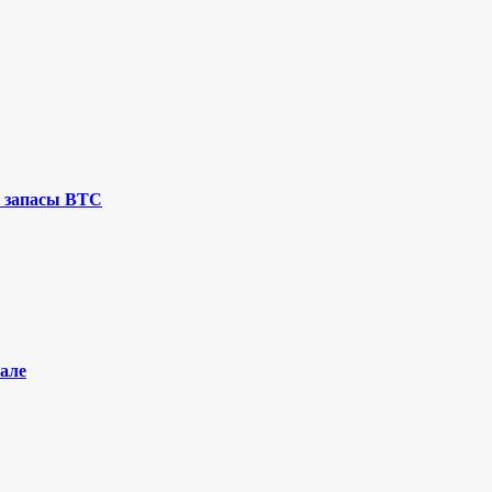
 запасы BTC
але