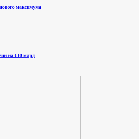
 нового максимума
йн на €10 млрд