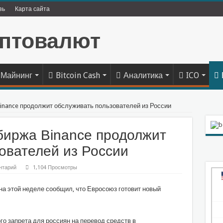
зь
Карта сайта
Майнинг
Bitcoin Cash
Аналитика
ICO
inance продолжит обслуживать пользователей из России
биржа Binance продолжит
ователей из России
нтарий
1,104 Просмотры
на этой неделе сообщил, что Евросоюз готовит новый
о запрета для россиян на перевод средств в