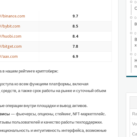
0
О
://binance.com
9.7
0
B
://bybit.com
8.5
0
://huobi.com
8.4
В
х
://bitget.com
7.8
0
://aax.com
6.9
Н
п
а в нашем рейтинге криптобирж:
оступа ко всем функциям платформы, включая
средств, а также срок работы на рынке и суточный объем
ые операции внутри площадки и вывод активов.
рвисы
— фьючерсы, опционы, стейкинг, NFT-маркетплейс.
тзывы пользователей и качество работы техподдержки.
нкциональность и интуитивность интерфейса, возможные