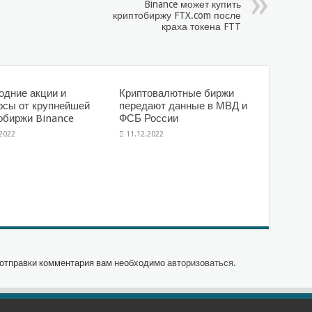
Binance может купить
криптобиржу FTX.com после
краха токена FTT
одние акции и
Криптовалютные биржи
рсы от крупнейшей
передают данные в МВД и
обиржи Binance
ФСБ России
.2022
11.12.2022
отправки комментария вам необходимо
авторизоваться
.