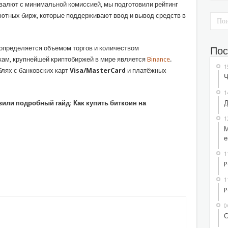
овалют с минимальной комиссией, мы подготовили рейтинг
ютных бирж, которые поддерживают ввод и вывод средств в
определяется объемом торгов и количеством
Пос
кам, крупнейшей криптобиржей в мире является
Binance
.
1
лях с банковских карт
Visa/MasterCard
и платёжных
Ч
1
Д
или подробный гайд: Как купить биткоин на
1
М
е
1
P
1
P
0
С