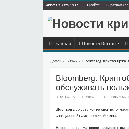
О сайте
Обратная свя
АВГУСТ 7, 2026, 19:42
Главная
Новости Bitcoin
Домой
/
Биржи
/
Bloomberg: Криптобиржа B
Bloomberg: Крипто
обслуживать польз
03.10.2022
Биржи
Оставить комме
Bloomberg со ссылкой на свои источники 
санкционный пакет против Москвы.
Брюссель рассматривает варианты полног