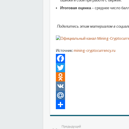
ошибки и сбои при работе с биржей.
Итоговая оценка
– среднее число балл
Поделитесь этим материалом в социаль
Источник:
mining-cryptocurrency.ru
Facebook
Twitter
Odnoklassniki
VK
Mail.Ru
Отправить
Предыдущий