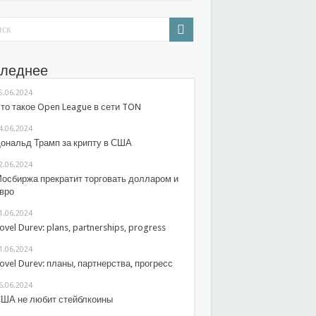
леднее
5.06.2024
то такое Open League в сети TON
4.06.2024
ональд Трамп за крипту в США
2.06.2024
осбиржа прекратит торговать долларом и
вро
1.06.2024
ovel Durev: plans, partnerships, progress
1.06.2024
ovel Durev: планы, партнерства, прогресс
6.06.2024
ША не любит стейблкоины