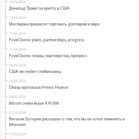
14.06.2024
Дональд Трамп за крипту в США
12.06.2024
Мосбиржа прекратит торговать долларом и евро
11.06.2024
Povel Durev: plans, partnerships, progress
11.06.2024
Povel Durev: планы, партнерства, прогресс
06.06.2024
США не любит стейблкоины
06.06.2024
Обзор протокола Primex Finance
04.06.2024
Bitcoin снова выше $70 000
01.06.2024
Виталик Бутерин рассказал о том, что бы он хотел поменять в
Ethereum
01.06.2024