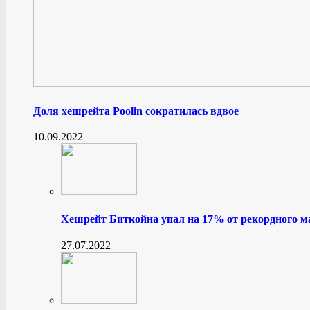
Доля хешрейта Poolin сократилась вдвое
10.09.2022
Хешрейт Биткойна упал на 17% от рекордного 
27.07.2022