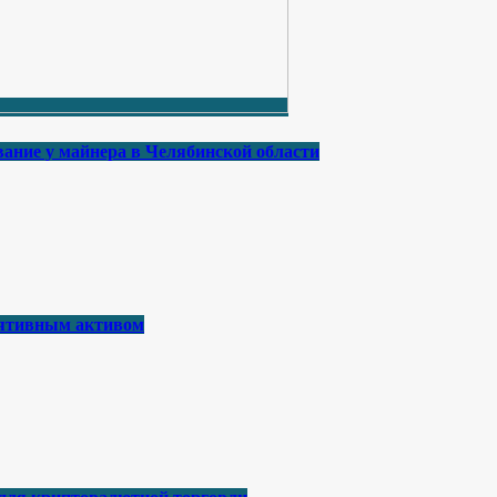
ание у майнера в Челябинской области
лятивным активом