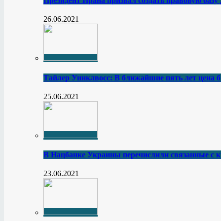
Президент Ирана призвал создать правовую базу
26.06.2021
Тайлер Уинклвосс: В ближайшие пять лет цена б
25.06.2021
В Нацбанке Украины перечислили связанные с 
23.06.2021