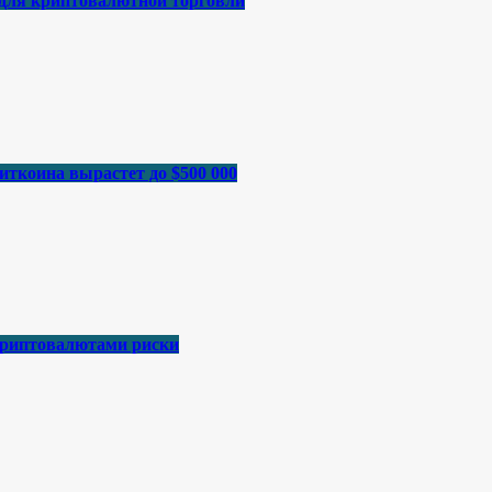
 для криптовалютной торговли
иткоина вырастет до $500 000
криптовалютами риски