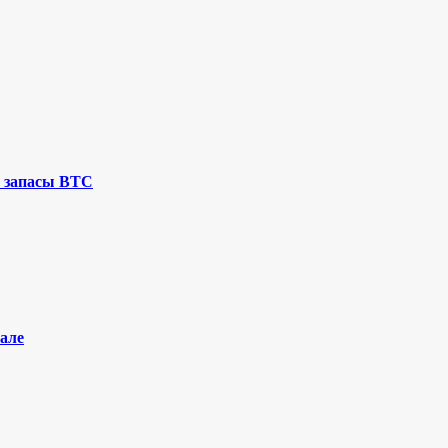
 запасы BTC
але