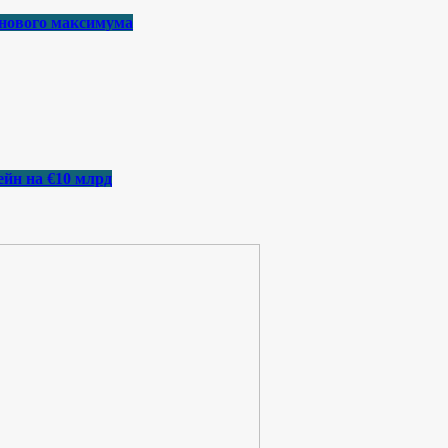
 нового максимума
йн на €10 млрд