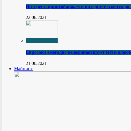
Интерес к криптобиржам в интернете взлетел до
22.06.2021
Евросоюз ежегодно недофинансирует ИИ и блокче
21.06.2021
Майнинг