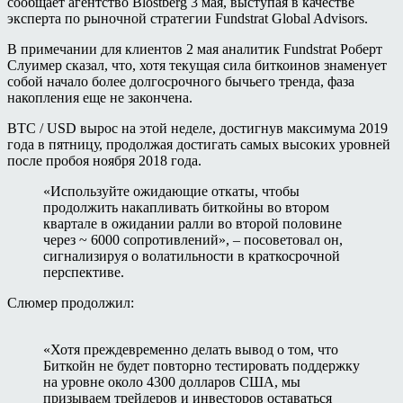
сообщает агентство Blostberg 3 мая, выступая в качестве
эксперта по рыночной стратегии Fundstrat Global Advisors.
В примечании для клиентов 2 мая аналитик Fundstrat Роберт
Слуимер сказал, что, хотя текущая сила биткоинов знаменует
собой начало более долгосрочного бычьего тренда, фаза
накопления еще не закончена.
BTC / USD вырос на этой неделе, достигнув максимума 2019
года в пятницу, продолжая достигать самых высоких уровней
после пробоя ноября 2018 года.
«Используйте ожидающие откаты, чтобы
продолжить накапливать биткойны во втором
квартале в ожидании ралли во второй половине
через ~ 6000 сопротивлений», – посоветовал он,
сигнализируя о волатильности в краткосрочной
перспективе.
Слюмер продолжил:
«Хотя преждевременно делать вывод о том, что
Биткойн не будет повторно тестировать поддержку
на уровне около 4300 долларов США, мы
призываем трейдеров и инвесторов оставаться