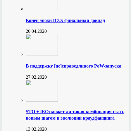
Конец эпохи ICO: финальный доклад
20.04.2020
В поддержку [не]справедливого PoW-запуска
27.02.2020
STO + IEO: может ли такая комбинация стать
новым шагом в эволюции краудфандинга
13.02.2020