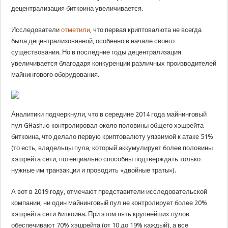
децентрализация биткоина увеличивается.
Исследователи
отметили
, что первая криптовалюта не всегда
была децентрализованной, особенно в начале своего
существования. Но в последние годы децентрализация
увеличивается благодаря конкуренции различных производителей
майнингового оборудования.
Аналитики подчеркнули, что в середине 2014 года майнинговый
пул GHash.io контролировал около половины общего хэшрейта
биткоина, что делало первую криптовалюту уязвимой к атаке 51%
(то есть, владельцы пула, который аккумулирует более половины
хэшрейта сети, потенциально способны подтверждать только
нужные им транзакции и проводить «двойные траты»).
А вот в 2019 году, отмечают представители исследовательской
компании, ни один майнинговый пул не контролирует более 20%
хэшрейта сети биткоина. При этом пять крупнейших пулов
обеспечивают 70% хэшрейта (от 10 до 19% каждый), а все