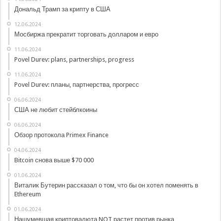
Дональд Трамп за крипту в США
12.06.2024
Мосбиржа прекратит торговать долларом и евро
11.06.2024
Povel Durev: plans, partnerships, progress
11.06.2024
Povel Durev: планы, партнерства, прогресс
06.06.2024
США не любит стейблкоины
06.06.2024
Обзор протокола Primex Finance
04.06.2024
Bitcoin снова выше $70 000
01.06.2024
Виталик Бутерин рассказал о том, что бы он хотел поменять в
Ethereum
01.06.2024
Нашумевшая криптовалюта NOT растет против рынка