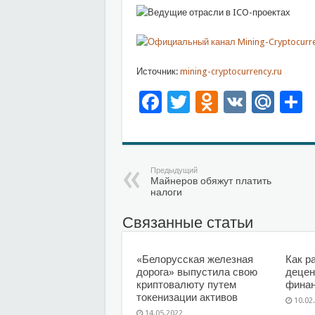
Источник:
mining-cryptocurrency.ru
Facebook
Twitter
Odnoklas
VK
Mai
О
Предыдущий
Майнеров обяжут платить
налоги
Связанные статьи
«Белорусская железная
Как р
дорога» выпустила свою
децен
криптовалюту путем
фина
токенизации активов
10.02
14.05.2022