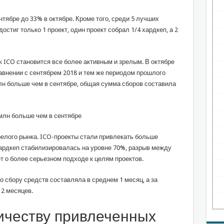
тябре до 33% в октябре. Кроме того, среди 5 лучших
стиг только 1 проект, один проект собрал 1/4 хардкеп, а 2
к ICO становится все более активным и зрелым. В октябре
равнении с сентябрем 2018 и тем же периодом прошлого
млн больше чем в сентябре, общая сумма сборов составила
релого рынка. ICO-проекты стали привлекать больше
хардкеп стабилизировалась на уровне 70%, разрыв между
ет о более серьезном подходе к целям проектов.
 сбору средств составляла в среднем 1 месяц, а за
 2 месяцев.
ичеству привлеченных