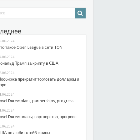
леднее
5.06.2024
то такое Open League в сети TON
4.06.2024
ональд Трамп за крипту в США
2.06.2024
осбиржа прекратит торговать долларом и
вро
1.06.2024
ovel Durev: plans, partnerships, progress
1.06.2024
ovel Durev: планы, партнерства, прогресс
6.06.2024
ША не любит стейблкоины