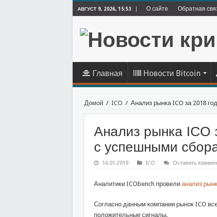
О сайте
Обратная свя
АВГУСТ 9, 2026, 15:53
Главная
Новости Bitcoin
Домой
/
ICO
/
Анализ рынка ICO за 2018 го
Анализ рынка ICO з
с успешными сбор
16.01.2019
ICO
Оставить коммен
Аналитики ICObench провели
анализ рын
Согласно данным компании рынок ICO все
положительные сигналы.