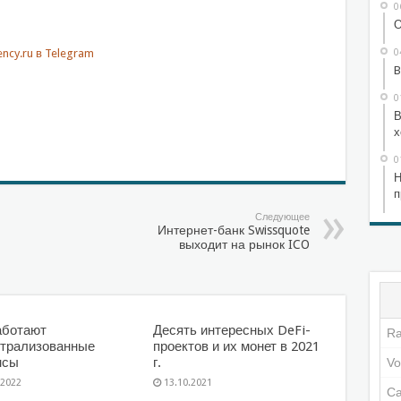
0
О
0
B
0
В
sniki
l.Ru
тправить
х
0
Н
п
Следующее
Интернет-банк Swissquote
выходит на рынок ICO
аботают
Десять интересных DeFi-
трализованные
проектов и их монет в 2021
нсы
г.
.2022
13.10.2021