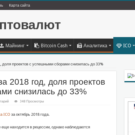
зь
Карта сайта
Майнинг
Bitcoin Cash
Аналитика
ICO
д, доля проектов с успешными сборами снизилась до 33%
а 2018 год, доля проектов
ами снизилась до 33%
тарий
348 Просмотры
ка ICO
за октябрь 2018 года.
 еще находится в рецессии, однако наблюдаются