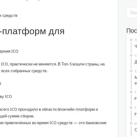
н-платформ для
Пос
1
Ч
1
Д
ICO, практически не меняется. В Топ-5 вошли страны, на
 всех собранных средств.
1
М
е
1
P
1
всего ICO проходило в области блокчейн-платформ и
P
бщей сумме сборов.
е привлечённых во время ICO средств — это банковские
0
С