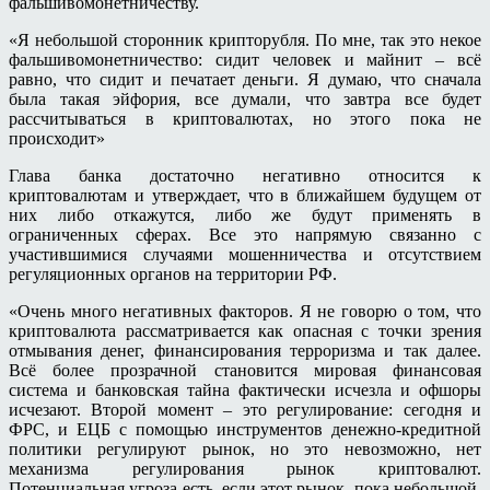
фальшивомонетничеству.
«Я небольшой сторонник крипторубля. По мне, так это некое
фальшивомонетничество: сидит человек и майнит – всё
равно, что сидит и печатает деньги. Я думаю, что сначала
была такая эйфория, все думали, что завтра все будет
рассчитываться в криптовалютах, но этого пока не
происходит»
Глава банка достаточно негативно относится к
криптовалютам и утверждает, что в ближайшем будущем от
них либо откажутся, либо же будут применять в
ограниченных сферах. Все это напрямую связанно с
участившимися случаями мошенничества и отсутствием
регуляционных органов на территории РФ.
«Очень много негативных факторов. Я не говорю о том, что
криптовалюта рассматривается как опасная с точки зрения
отмывания денег, финансирования терроризма и так далее.
Всё более прозрачной становится мировая финансовая
система и банковская тайна фактически исчезла и офшоры
исчезают. Второй момент – это регулирование: сегодня и
ФРС, и ЕЦБ с помощью инструментов денежно-кредитной
политики регулируют рынок, но это невозможно, нет
механизма регулирования рынок криптовалют.
Потенциальная угроза есть, если этот рынок, пока небольшой,