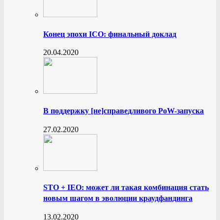
Конец эпохи ICO: финальный доклад
20.04.2020
В поддержку [не]справедливого PoW-запуска
27.02.2020
STO + IEO: может ли такая комбинация стать
новым шагом в эволюции краудфандинга
13.02.2020