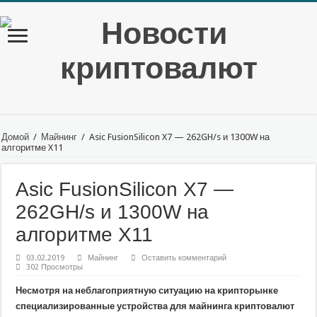
Домой
/
Майнинг
/
Asic FusionSilicon X7 — 262GH/s и 1300W на
алгоритме X11
Asic FusionSilicon X7 —
262GH/s и 1300W на
алгоритме X11
03.02.2019
Майнинг
Оставить комментарий
302 Просмотры
Несмотря на неблагоприятную ситуацию на крипторынке
специализированные устройства для майнинга криптовалют