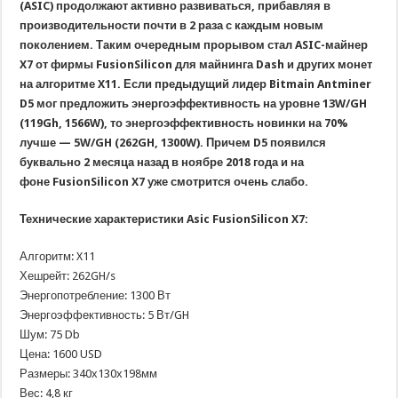
(ASIC) продолжают активно развиваться, прибавляя в
производительности почти в 2 раза с каждым новым
поколением. Таким очередным прорывом стал ASIC-майнер
X7 от фирмы FusionSilicon для майнинга Dash и других монет
на алгоритме X11. Если предыдущий лидер Bitmain Antminer
D5 мог предложить энергоэффективность на уровне 13W/GH
(119Gh, 1566W), то энергоэффективность новинки на 70%
лучше — 5W/GH (262GH, 1300W). Причем D5 появился
буквально 2 месяца назад в ноябре 2018 года и на
фоне FusionSilicon X7 уже смотрится очень слабо.
Технические характеристики Asic FusionSilicon X7:
Алгоритм: X11
Хешрейт: 262GH/s
Энергопотребление: 1300 Вт
Энергоэффективность: 5 Вт/GH
Шум: 75 Db
Цена: 1600 USD
Размеры: 340х130х198мм
Вес: 4,8 кг