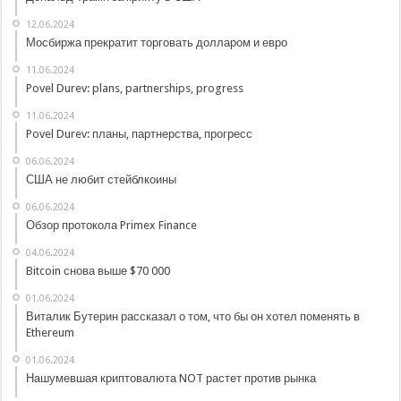
12.06.2024
Мосбиржа прекратит торговать долларом и евро
11.06.2024
Povel Durev: plans, partnerships, progress
11.06.2024
Povel Durev: планы, партнерства, прогресс
06.06.2024
США не любит стейблкоины
06.06.2024
Обзор протокола Primex Finance
04.06.2024
Bitcoin снова выше $70 000
01.06.2024
Виталик Бутерин рассказал о том, что бы он хотел поменять в
Ethereum
01.06.2024
Нашумевшая криптовалюта NOT растет против рынка