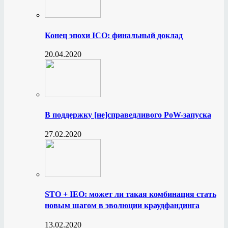
Конец эпохи ICO: финальный доклад
20.04.2020
В поддержку [не]справедливого PoW-запуска
27.02.2020
STO + IEO: может ли такая комбинация стать
новым шагом в эволюции краудфандинга
13.02.2020