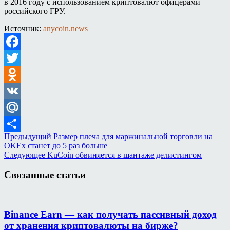
в 2016 году с использованием криптовалют офицерами
российского ГРУ.
Источник:
anycoin.news
Facebook
Twitter
Odnoklassniki
VK
Mail.Ru
Предыдущий
Размер плеча для маржинальной торговли на
Отправить
OKEx станет до 5 раз больше
Следующее
KuCoin обвиняется в шантаже делистингом
Связанные статьи
Binance Earn — как получать пассивный доход
от хранения криптовалюты на бирже?