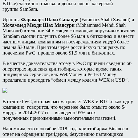
BTC-e) частично отмывали деньги члены хакерской
группы SamSam.
Иранцы
Фарамарз Шахи Саванди
(Faramarz Shahi Savandi) и
Мохаммед Мехди Шах Мансури
(Mohammad Mehdi Shah
Mansouri) в течение 34 месяцев с помощью вируса-вымогателя
SamSam смогли получить более $6 млн в биткоинах и нанести
частным лицам, компаниям и госучреждениям ущерб более
чем на $30 млн. При этом через российскую площадку, по
подсчетам PwC, прошло около $1,9 млн в биткоинах.
В качестве доказательства этому в PwC привели сведения об
операторах иранских криптобирж, которые кроме таких
популярных сервисов, как WebMoney и Perfect Money
предлагали проводить “обмен между кодами WEX и USD”.
В отчете PwC, которая рассматривает WEX и BTC-e как одну
компанию, говорится, что через нее было отмыто около $4
млрд, а в 2014-2017 гг. – выведено 95% всех
полученных приложениями-вымогателями платежей.
Напомним, что в октябре 2018 года криптобиржа Binance в
ответ на обращения трейдеров, безуспешно пытающихся