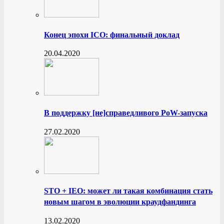
Конец эпохи ICO: финальный доклад
20.04.2020
В поддержку [не]справедливого PoW-запуска
27.02.2020
STO + IEO: может ли такая комбинация стать
новым шагом в эволюции краудфандинга
13.02.2020