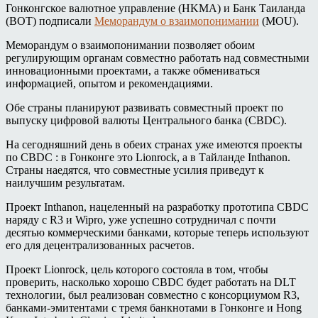
Гонконгское валютное управление (HKMA) и Банк Таиланда
(BOT) подписали
Меморандум о взаимопонимании
(MOU).
Меморандум о взаимопонимании позволяет обоим
регулирующим органам совместно работать над совместными
инновационными проектами, а также обмениваться
информацией, опытом и рекомендациями.
Обе страны планируют развивать совместный проект по
выпуску цифровой валюты Центрального банка (CBDC).
На сегодняшний день в обеих странах уже имеются проекты
по CBDC : в Гонконге это Lionrock, а в Тайланде Inthanon.
Страны наедятся, что совместные усилия приведут к
наилучшим результатам.
Проект Inthanon, нацеленный на разработку прототипа CBDC
наряду с R3 и Wipro, уже успешно сотрудничал с почти
десятью коммерческими банками, которые теперь используют
его для децентрализованных расчетов.
Проект Lionrock, цель которого состояла в том, чтобы
проверить, насколько хорошо CBDC будет работать на DLT
технологии, был реализован совместно с консорциумом R3,
банками-эмитентами с тремя банкнотами в Гонконге и Hong