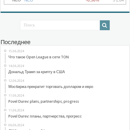
Последнее
15.06.2024
Что такое Open League в сети TON
14.06.2024
Дональд Трамп за крипту в США
12.06.2024
Мосбиржа прекратит торговать долларом и евро
11.06.2024
Povel Durev: plans, partnerships, progress
11.06.2024
Povel Durev: планы, партнерства, прогресс
06.06.2024