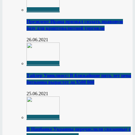
Президент Ирана призвал создать правовую
базу для криптовалютной торговли
26.06.2021
Тайлер Уинклвосс: В ближайшие пять лет цена
биткоина вырастет до $500 000
25.06.2021
В Нацбанке Украины перечислили связанные с