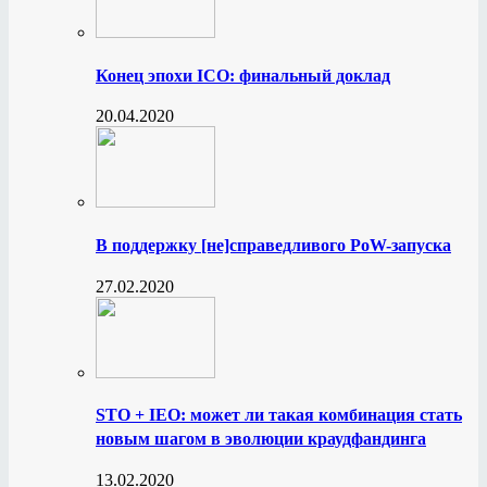
Конец эпохи ICO: финальный доклад
20.04.2020
В поддержку [не]справедливого PoW-запуска
27.02.2020
STO + IEO: может ли такая комбинация стать
новым шагом в эволюции краудфандинга
13.02.2020