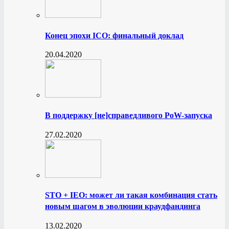
Конец эпохи ICO: финальный доклад
20.04.2020
В поддержку [не]справедливого PoW-запуска
27.02.2020
STO + IEO: может ли такая комбинация стать
новым шагом в эволюции краудфандинга
13.02.2020