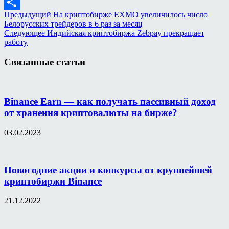
Mail.Ru
Предыдущий
На криптобирже EXMO увеличилось число
Отправить
Белорусских трейдеров в 6 раз за месяц
Следующее
Индийская криптобиржа Zebpay прекращает
работу
Связанные статьи
Binance Earn — как получать пассивный доход
от хранения криптовалюты на бирже?
03.02.2023
Новогодние акции и конкурсы от крупнейшей
криптобиржи Binance
21.12.2022