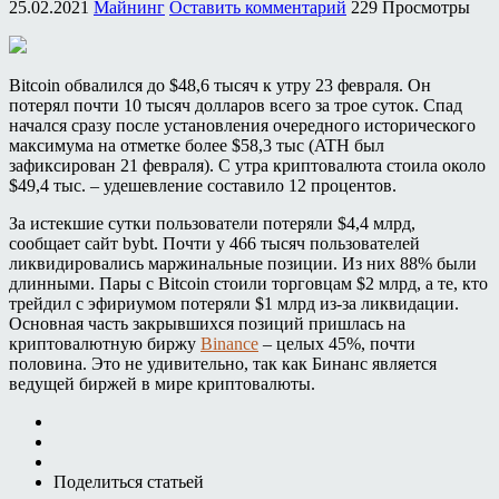
25.02.2021
Майнинг
Оставить комментарий
229 Просмотры
Bitcoin обвалился до $48,6 тысяч к утру 23 февраля. Он
потерял почти 10 тысяч долларов всего за трое суток. Спад
начался сразу после установления очередного исторического
максимума на отметке более $58,3 тыс (ATH был
зафиксирован 21 февраля). С утра криптовалюта стоила около
$49,4 тыс. – удешевление составило 12 процентов.
За истекшие сутки пользователи потеряли $4,4 млрд,
сообщает сайт bybt. Почти у 466 тысяч пользователей
ликвидировались маржинальные позиции. Из них 88% были
длинными. Пары с Bitcoin стоили торговцам $2 млрд, а те, кто
трейдил с эфириумом потеряли $1 млрд из-за ликвидации.
Основная часть закрывшихся позиций пришлась на
криптовалютную биржу
Binance
– целых 45%, почти
половина. Это не удивительно, так как Бинанс является
ведущей биржей в мире криптовалюты.
Поделиться статьей