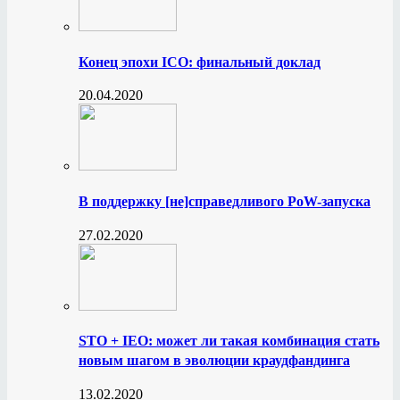
Конец эпохи ICO: финальный доклад
20.04.2020
В поддержку [не]справедливого PoW-запуска
27.02.2020
STO + IEO: может ли такая комбинация стать
новым шагом в эволюции краудфандинга
13.02.2020