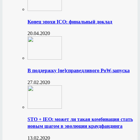
Конец эпохи ICO: финальный доклад
20.04.2020
В поддержку [не]справедливого PoW-запуска
27.02.2020
STO + IEO: может ли такая комбинация стать
новым шагом в эволюции краудфандинга
13.02.2020