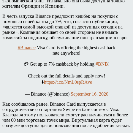
экономической зоны. Изначально она была доступна только
жителям Франции и Испании.
В честь запуска Binance предложит кешбэк на покупки с
помощью своей карты до 7%, что, согласно публикации,
«является самой высокой ставкой из доступных сегодня на
рынке». Компания обещает со своей стороны не взимать
комиссий за подписку, обслуживание или транзакции в евро.
#Binance
Visa Card is offering the highest cashback
rate anywhere!
💳 Get up to 7% cashback by holding
#BNB
!
Check out the full details and apply now!
⬇️
https://t.co/NmL0spRAve
— Binance (@binance)
September 16, 2020
Как сообщалось ранее, Binance Card выпускается в
сотрудничестве со стартапом Swipe на базе системы Visa.
Благодаря этому пользователи смогут расплачиваться в более
чем 60 млн торговых точек мира. Виртуальная карта будет
сразу же доступна для использования после одобрения заявки.