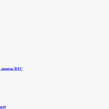
 запасы BTC
але