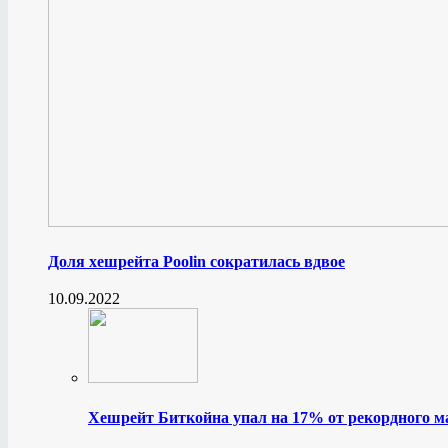
Доля хешрейта Poolin сократилась вдвое
10.09.2022
Хешрейт Биткойна упал на 17% от рекордного 