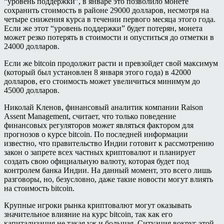
“уровень поддержки”, в январе это позволило монете
сохранить стоимость в районе 29000 долларов, несмотря на
четыре снижения курса в течении первого месяца этого года.
Если же этот “уровень поддержки” будет потерян, монета
может резко потерять в стоимости и опуститься до отметки в
24000 долларов.
Если же bitcoin продолжит расти и превзойдет свой максимум
(который был установлен 8 января этого года) в 42000
долларов, его стоимость может увеличиться минимум до
45000 долларов.
Николай Кленов, финансовый аналитик компании Raison
Assent Management, считает, что только поведение
финансовых регуляторов может являться фактором для
прогнозов о курсе bitcoin. По последней информации
известно, что правительство Индии готовит к рассмотрению
закон о запрете всех частных криптовалют и планирует
создать свою официальную валюту, которая будет под
контролем банка Индии. На данный момент, это всего лишь
разговоры, но, безусловно, даже такие новости могут влиять
на стоимость bitcoin.
Крупные игроки рынка криптовалют могут оказывать
значительное влияние на курс bitcoin, так как его
капитализация не такая уж и большая. Ситуация вокруг этой