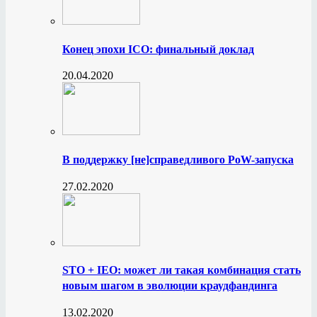
Конец эпохи ICO: финальный доклад
20.04.2020
В поддержку [не]справедливого PoW-запуска
27.02.2020
STO + IEO: может ли такая комбинация стать
новым шагом в эволюции краудфандинга
13.02.2020