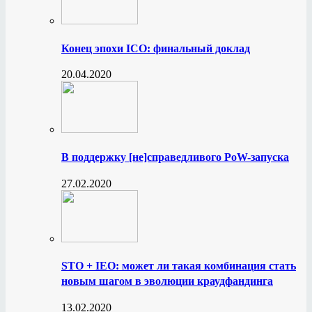
Конец эпохи ICO: финальный доклад
20.04.2020
В поддержку [не]справедливого PoW-запуска
27.02.2020
STO + IEO: может ли такая комбинация стать
новым шагом в эволюции краудфандинга
13.02.2020