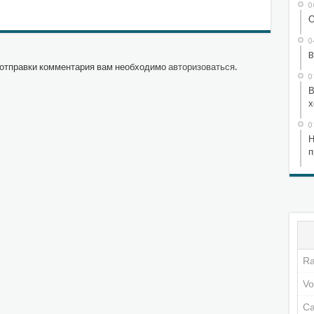
0
О
0
B
отправки комментария вам необходимо
авторизоваться
.
0
В
х
0
Н
п