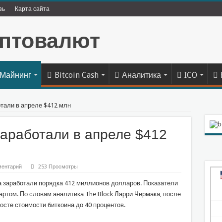
зь
Карта сайта
Майнинг
Bitcoin Cash
Аналитика
ICO
тали в апреле $412 млн
аработали в апреле $412
ментарий
253 Просмотры
а заработали порядка 412 миллионов долларов. Показатели
артом. По словам аналитика The Block Ларри Чермака, после
осте стоимости биткоина до 40 процентов.