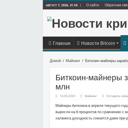
О сайте
Обратная свя
АВГУСТ 7, 2026, 21:50
Главная
Новости Bitcoin
Домой
/
Майнинг
/
Биткоин-майнеры зарабо
Биткоин-майнеры з
млн
10.05.2020
Майнинг
Оставить ком
Майнеры биткоина в апреле текущего год
выросли на 8 процентов по сравнению с м
халвинга доходность снизится даже при р