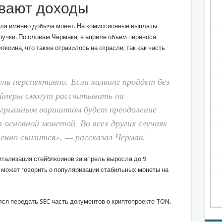
вают доходы
ла именно добыча монет. На комиссионные выплаты
ручки. По словам Чермака, в апреле объем переноса
ткоина, что также отразилось на отрасли, так как часть
нь перспективно. Если халвинг пройдет без
йнеры смогут рассчитывать на
игрышным вариантом будет преодоление
 основной монетой. Во всех других случаях
енно снизится», — рассказал Чермак.
итализация стейблкоинов за апрель выросла до 9
может говорить о популяризации стабильных монеты на
ся передать SEC часть документов о криптопроекте TON.