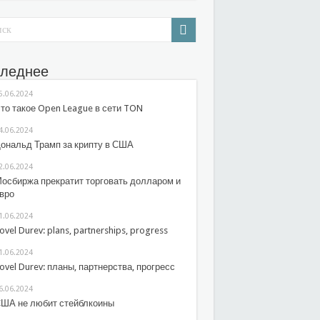
леднее
5.06.2024
то такое Open League в сети TON
4.06.2024
ональд Трамп за крипту в США
2.06.2024
осбиржа прекратит торговать долларом и
вро
1.06.2024
ovel Durev: plans, partnerships, progress
1.06.2024
ovel Durev: планы, партнерства, прогресс
6.06.2024
ША не любит стейблкоины