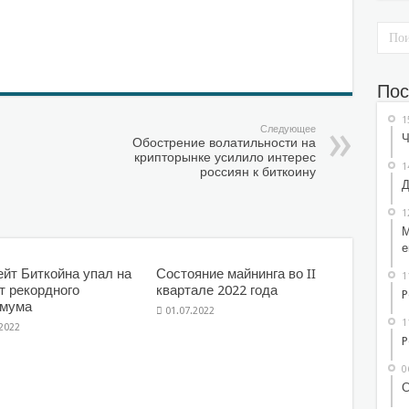
sniki
l.Ru
тправить
Пос
1
Следующее
Ч
Обострение волатильности на
крипторынке усилило интерес
1
россиян к биткоину
Д
1
М
е
йт Биткойна упал на
Состояние майнинга во II
1
т рекордного
квартале 2022 года
P
имума
01.07.2022
1
.2022
P
0
С