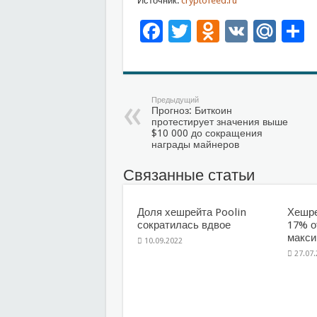
Источник:
cryptofeed.ru
Facebook
Twitter
Odnoklas
VK
Mai
О
Предыдущий
Прогноз: Биткоин
протестирует значения выше
$10 000 до сокращения
награды майнеров
Связанные статьи
Доля хешрейта Poolin
Хешре
сократилась вдвое
17% о
макс
10.09.2022
27.07