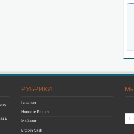
РУБРИКИ
Мы
Главная
лку
Новости Bitcoin
рава
Майнинг
Bitcoin Cash