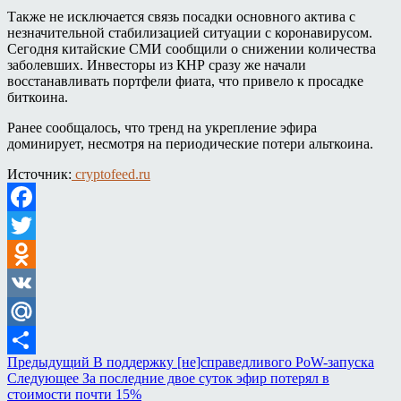
Также не исключается связь посадки основного актива с
незначительной стабилизацией ситуации с коронавирусом.
Сегодня китайские СМИ сообщили о снижении количества
заболевших. Инвесторы из КНР сразу же начали
восстанавливать портфели фиата, что привело к просадке
биткоина.
Ранее сообщалось, что тренд на укрепление эфира
доминирует, несмотря на периодические потери альткоина.
Источник:
cryptofeed.ru
Facebook
Twitter
Odnoklassniki
VK
Mail.Ru
Предыдущий
В поддержку [не]справедливого PoW-запуска
Отправить
Следующее
За последние двое суток эфир потерял в
стоимости почти 15%