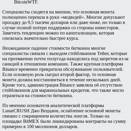
BitcoinWTF.
Специалисты сходятся на мнении, что основная монета
полноценно перешла в руки «медведей». Многие допускают
просадку до 9,5 тысячи долларов или даже ниже, но только в
случае полной потери поддержки со стороны инвесторов.
Заметить тенденцию можно по капитализации, которая
снизилась значительно быстрее курса.
Неожиданное падение стоимости биткоина многие
специалисты связали с выходом стейблкоинов Tether, которые
на протяжении почти полугода находились под запретом из-за
санкций в отношении компании. Также крупная платформа
Binance временно прекратила обслуживание пользователей.
Если основную роль сыграл второй фактор, то основная
монета должна восстановиться в течение нескольких дней.
Кроме того, администрация Binance заявляла об отсутствии
стейблкоинов для маржинальных кредитов, что также могло
отразиться на стоимости биткоина.
По мнению основателя аналитической платформы
LunarCRUSH Джо Веццани, ослабление основной монеты
связано с сокращением количества лонгов. Только на
площадке BitMEX были ликвидированы контракты на сумму
примерно в 100 миллионов долларов.