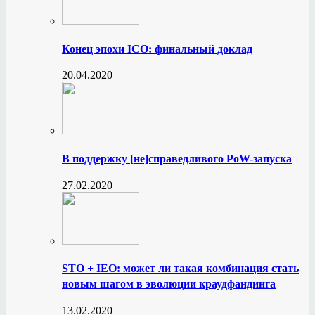
Конец эпохи ICO: финальный доклад
20.04.2020
В поддержку [не]справедливого PoW-запуска
27.02.2020
STO + IEO: может ли такая комбинация стать
новым шагом в эволюции краудфандинга
13.02.2020