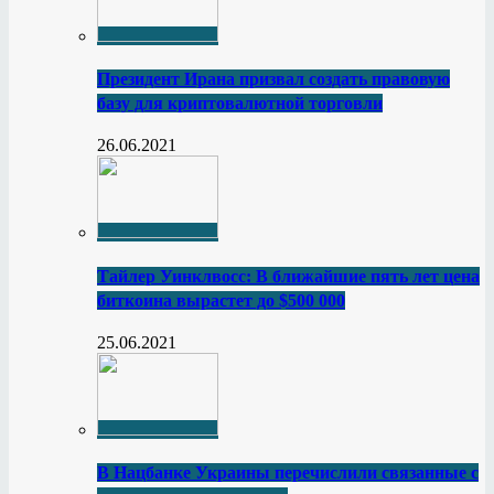
Президент Ирана призвал создать правовую
базу для криптовалютной торговли
26.06.2021
Тайлер Уинклвосс: В ближайшие пять лет цена
биткоина вырастет до $500 000
25.06.2021
В Нацбанке Украины перечислили связанные с