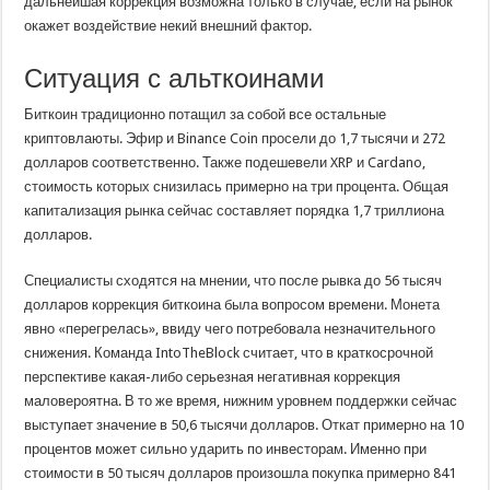
дальнейшая коррекция возможна только в случае, если на рынок
окажет воздействие некий внешний фактор.
Ситуация с альткоинами
Биткоин традиционно потащил за собой все остальные
криптовлаюты. Эфир и Binance Coin просели до 1,7 тысячи и 272
долларов соответственно. Также подешевели XRP и Cardano,
стоимость которых снизилась примерно на три процента. Общая
капитализация рынка сейчас составляет порядка 1,7 триллиона
долларов.
Специалисты сходятся на мнении, что после рывка до 56 тысяч
долларов коррекция биткоина была вопросом времени. Монета
явно «перегрелась», ввиду чего потребовала незначительного
снижения. Команда IntoTheBlock считает, что в краткосрочной
перспективе какая-либо серьезная негативная коррекция
маловероятна. В то же время, нижним уровнем поддержки сейчас
выступает значение в 50,6 тысячи долларов. Откат примерно на 10
процентов может сильно ударить по инвесторам. Именно при
стоимости в 50 тысяч долларов произошла покупка примерно 841