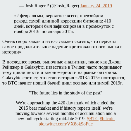
— Josh Rager ? (@Josh_Rager)
January 24, 2019
«2 февраля мы, вероятнее всего, превзойдем
рекорд самой длинной коррекции биткоина: 410
дней, который был зафиксирован в промежуток с
ноября 2013г по январь 2015г.
Очень скоро каждый из нас сможет сказать, что пережил
самое продолжительное падение криптовалютного рынка в
истории».
В последнее время, рыночные аналитики, такие как Джош
Рейджер и Galaxybtc, известные в Twitter, часто поднимают
тему цикличности и закономерности на рынке биткоина.
Galaxybtc считает, что если история «2013-2015» повторится,
то BTC начнет новый бычий цикл осенью или зимой 2019г.
"The future lies in the study of the past"
We're approaching the 420 day mark which ended the
2015 bear market and if history repeats itself, we're
moving towards several months of accumulation and a
new bull cycle starting mid-late 2019.
$BTC
#bitcoin
pic.twitter.com/VX8ok9oFue