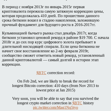
В период с ноября 2013г по январь 2015г первая
криптовалюта пережила самую затяжную коррекцию цены,
которая продолжалась 410 дней. По прошествии данного
срока биткоин вошел в стадию накопления, заложившую
прочный фундамент для будущего роста в 2016-2017гг.
Кульминацией бычьего рынка стал декабрь 2017г, когда
биткоин установил ценовой рекорд в районе $19 700. С начала
2018г и до сих пор курс цифрового золота пребывает в
длительной нисходящей спирали. Если цена биткоина не
начнет свое восстановление ко 2-му февраля 2019г,
сообщество сможет отметить новый рекорд, установленный
данной криптовалютой — самый долгий в истории этап
коррекции.
$BTC
correction record:
On Feb 2nd, we are likely to break the record for
longest Bitcoin correction: 410 days (from Nov 2013 to
lowest price at Jan 2015)
Very soon, you will be able to say that you survived the
longest crypto market correction in
$BTC
history
pic.twitter.com/Mag1Nq5tyo