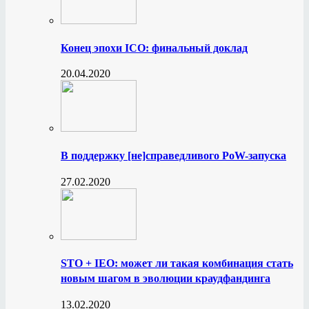
Конец эпохи ICO: финальный доклад
20.04.2020
В поддержку [не]справедливого PoW-запуска
27.02.2020
STO + IEO: может ли такая комбинация стать
новым шагом в эволюции краудфандинга
13.02.2020