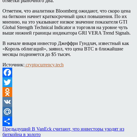
отметки рыночного дна.
Отметим, что аналитики Bloomberg ожидают, что скоро цена
на биткоин начнет краткосрочный цикл повышения. По их
мнению, на это указывают низкое значение показателя GTI
Global Strength Technical Indicator и торговля на уровне чуть
выше нижней границы индикатора GRI VERA Trend Signals.
В начале января инвестор Джеффри Гундлач, известный как
«Король облигаций», заявил, что цена BTC в ближайшие
месяцы поднимется до $5 тысяч.
Источник:
cryptocurrency.tech
Facebook
Twitter
Odnoklassniki
VK
Mail.Ru
Предыдущий
В VanEck считают, что инвесторы уходят из
Отправить
биткойна в золото