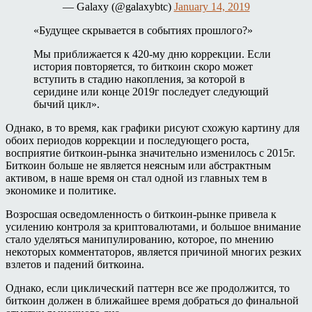
— Galaxy (@galaxybtc)
January 14, 2019
«Будущее скрывается в событиях прошлого?»
Мы приближается к 420-му дню коррекции. Если
история повторяется, то биткоин скоро может
вступить в стадию накопления, за которой в
серидине или конце 2019г последует следующий
бычий цикл».
Однако, в то время, как графики рисуют схожую картину для
обоих периодов коррекции и последующего роста,
восприятие биткоин-рынка значительно изменилось с 2015г.
Биткоин больше не является неясным или абстрактным
активом, в наше время он стал одной из главных тем в
экономике и политике.
Возросшая осведомленность о биткоин-рынке привела к
усилению контроля за криптовалютами, и большое внимание
стало уделяться манипулированию, которое, по мнению
некоторых комментаторов, является причиной многих резких
взлетов и падений биткоина.
Однако, если циклический паттерн все же продолжится, то
биткоин должен в ближайшее время добраться до финальной