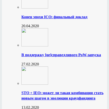
Конец эпохи ICO: финальный доклад
20.04.2020
В поддержку [не]справедливого PoW-запуска
27.02.2020
STO + IEO: может ли такая комбинация стать
новым шагом в эволюции краудфандинга
13.02.2020