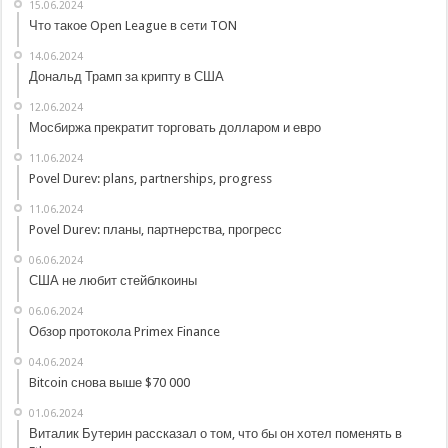
15.06.2024
Что такое Open League в сети TON
14.06.2024
Дональд Трамп за крипту в США
12.06.2024
Мосбиржа прекратит торговать долларом и евро
11.06.2024
Povel Durev: plans, partnerships, progress
11.06.2024
Povel Durev: планы, партнерства, прогресс
06.06.2024
США не любит стейблкоины
06.06.2024
Обзор протокола Primex Finance
04.06.2024
Bitcoin снова выше $70 000
01.06.2024
Виталик Бутерин рассказал о том, что бы он хотел поменять в