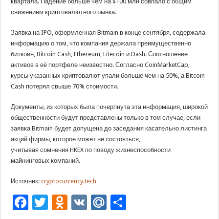
квартала. Падение больше чем на $100 млн совпало с общим
снижением криптовалютного рынка.
Заявка на IPO, оформленная Bitmain в конце сентября, содержала
информацию о том, что компания держала преимущественно
биткоин, Bitcoin Cash, Ethereum, Litecoin и Dash. Соотношение
активов в её портфеле неизвестно. Согласно CoinMarketCap,
курсы указанных криптовалют упали больше чем на 50%, а Bitcoin
Cash потерял свыше 70% стоимости.
Документы, из которых была почерпнута эта информация, широкой
общественности будут представлены только в том случае, если
заявка Bitmain будет допущена до заседания касательно листинга
акций фирмы, которое может не состояться,
учитывая сомнения HKEX по поводу жизнеспособности
майнинговых компаний.
Источник:
cryptocurrency.tech
Facebook
Twitter
Odnoklassniki
VK
Mail.Ru
Отправить